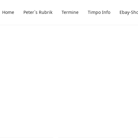
Home
Peter`s Rubrik
Termine
Timpo Info
Ebay-Sh